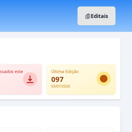
Editais
essados este
Última Edição
Fechar
097
03/07/2026