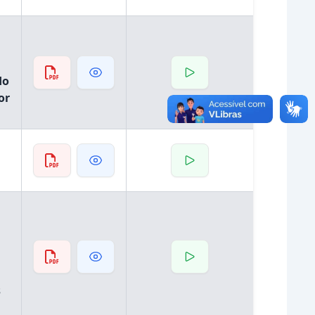
do
or
s