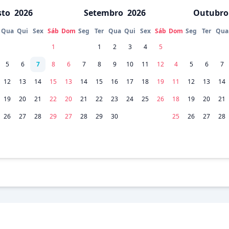
sto
2026
Setembro
2026
Outubro
Qua
Qui
Sex
Sáb
Dom
Seg
Ter
Qua
Qui
Sex
Sáb
Dom
Seg
Ter
Qua
1
1
2
3
4
5
5
6
7
8
6
7
8
9
10
11
12
4
5
6
7
12
13
14
15
13
14
15
16
17
18
19
11
12
13
14
19
20
21
22
20
21
22
23
24
25
26
18
19
20
21
26
27
28
29
27
28
29
30
25
26
27
28