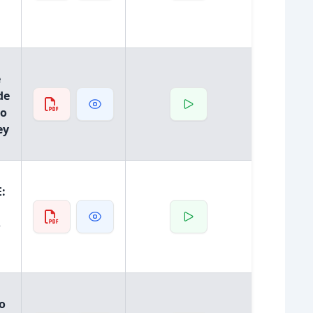
e
de
do
ey
E:
o
o