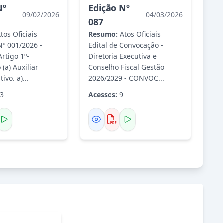
Fechar
Nº
Edição Nº
Cancelar
Enviar
09/02/2026
04/03/2026
087
tos Oficiais
Resumo:
Atos Oficiais
 Nº 001/2026 -
Edital de Convocação -
rtigo 1º-
Diretoria Executiva e
a) Auxiliar
Conselho Fiscal Gestão
ivo. a)...
2026/2029 - CONVOC...
3
Acessos:
9