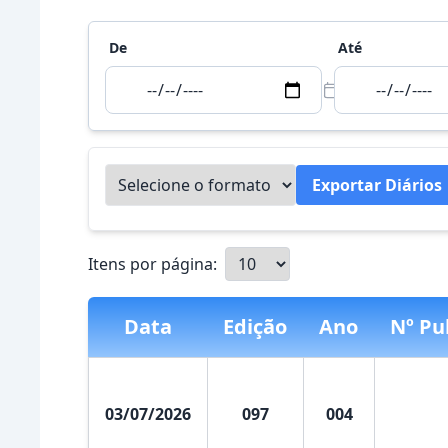
De
Até
Exportar Diários
Itens por página:
Data
Edição
Ano
Nº Pu
03/07/2026
097
004