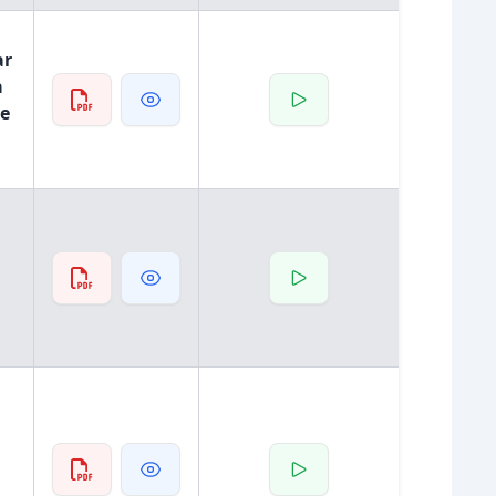
ar
a
de