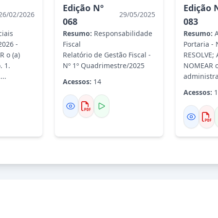
Edição Nº
Edição 
26/02/2026
29/05/2025
068
083
ciais
Resumo:
Responsabilidade
Resumo:
A
2026 -
Fiscal
Portaria -
 o (a)
Relatório de Gestão Fiscal -
RESOLVE; A
. 1.
Nº 1º Quadrimestre/2025
NOMEAR o (
..
administrat
Acessos:
14
Acessos:
1