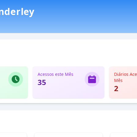
nderley
 WhatsApp
Estatísticas e Transparência
Acessos este Mês
Diários Ac
35
Mês
2
Publicações
o departamento -
Assunto